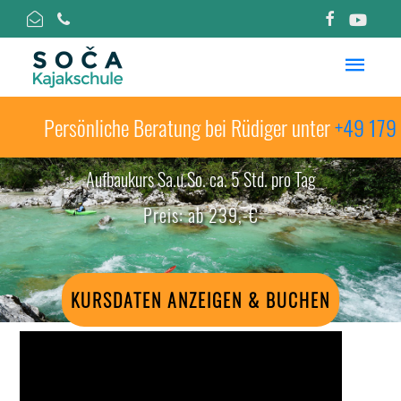
Persönliche Beratung bei Rüdiger unter
+49 179 1
Aufbaukurs Sa.u.So. ca. 5 Std. pro Tag
Preis: ab 239,-€
KURSDATEN ANZEIGEN & BUCHEN